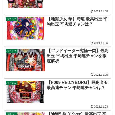
2021.11.08
【地獄少女 華】時速 最高出玉 平
パチンコ
均出玉 平均連チャンは？
2021.11.06
【ゴッドイーター究極一閃】最高
パチンコ
出玉 平均出玉 平均連チャンを徹
底解析
2021.11.05
【P009 RE:CYBORG】最高出玉
パチンコ
最高連チャン 平均連チャンは？
2021.11.03
【沖海5 桜 319ver】最高出玉 平
パチンコ