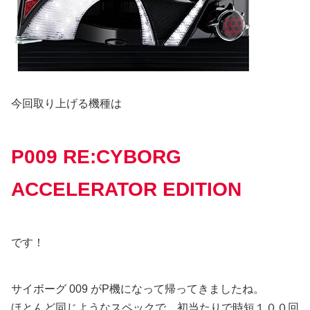
今回取り上げる機種は
P009 RE:CYBORG
ACCELERATOR EDITION
です！
サイボーグ 009 がP機になって帰ってきましたね。
ほとんど同じようなスペックで、初当たりで時短１００回