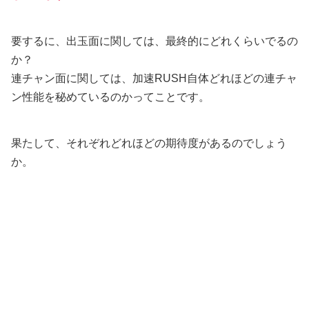
要するに、出玉面に関しては、最終的にどれくらいでるの
か？
連チャン面に関しては、加速RUSH自体どれほどの連チャ
ン性能を秘めているのかってことです。
果たして、それぞれどれほどの期待度があるのでしょう
か。