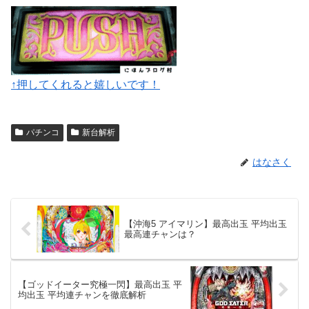
↑押してくれると嬉しいです！
パチンコ
新台解析
はなさく
【沖海5 アイマリン】最高出玉 平均出玉
最高連チャンは？
【ゴッドイーター究極一閃】最高出玉 平
均出玉 平均連チャンを徹底解析