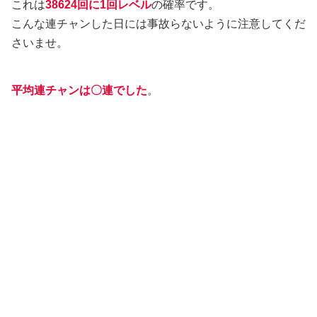
これは
38624回に1回レベル
の確率です。
こんな連チャンした日には事故らないように注意してくだ
さいませ。
平均連チャンは〇連でした
。