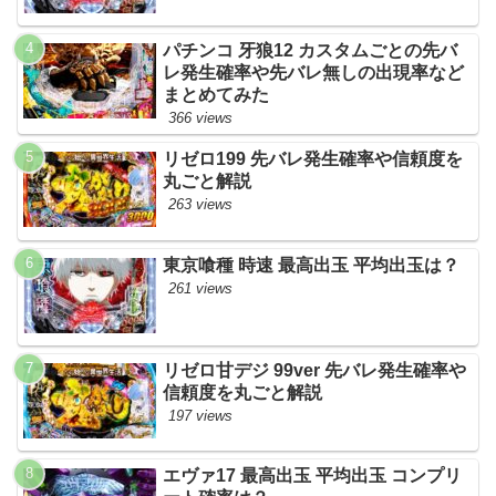
パチンコ 牙狼12 カスタムごとの先バ
レ発生確率や先バレ無しの出現率など
まとめてみた
366 views
リゼロ199 先バレ発生確率や信頼度を
丸ごと解説
263 views
東京喰種 時速 最高出玉 平均出玉は？
261 views
リゼロ甘デジ 99ver 先バレ発生確率や
信頼度を丸ごと解説
197 views
エヴァ17 最高出玉 平均出玉 コンプリ