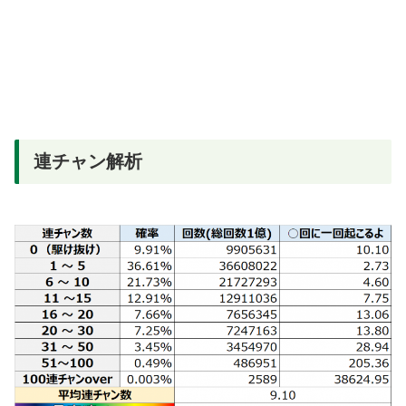
連チャン解析