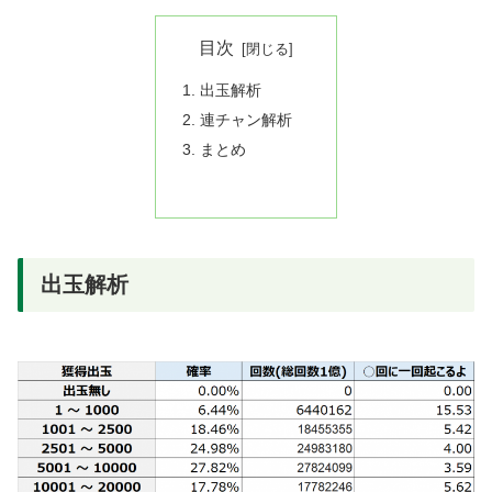
目次
出玉解析
連チャン解析
まとめ
出玉解析