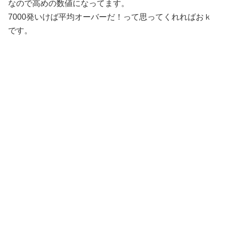
なので高めの数値になってます。
7000発いけば平均オーバーだ！って思ってくれればおｋ
です。