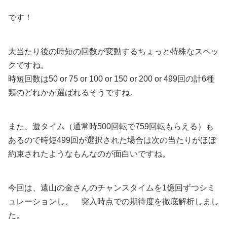
です！
大当たり後の時短の回数が変動するちょっと特殊なスペッ
クですね。
時短回数は50 or 75 or 100 or 150 or 200 or 499回の計6種
類のどれかが選ばれるそうですね。
また、遊タイム（通常時500回転で759回転もらえる）も
あるので時短499回が選択された場合は次の当たりがほぼ
約束されたようなもんなのが面白いですね。
今回は、遠山の金さんのチャンスタイムを1億回ずつシミ
ュレーションし、 突入時点での期待度を徹底解析しまし
た。