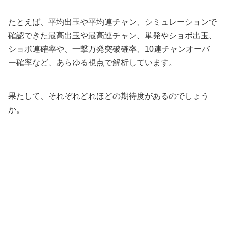
たとえば、平均出玉や平均連チャン、シミュレーションで
確認できた最高出玉や最高連チャン、単発やショボ出玉、
ショボ連確率や、一撃万発突破確率、10連チャンオーバ
ー確率など、あらゆる視点で解析しています。
果たして、それぞれどれほどの期待度があるのでしょう
か。