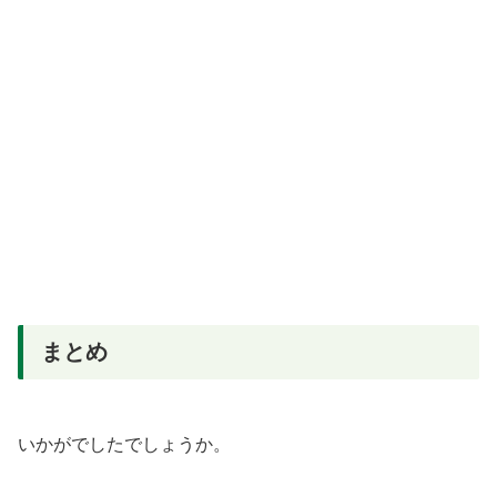
まとめ
いかがでしたでしょうか。