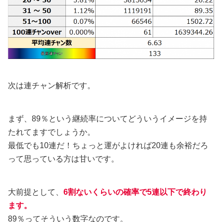
次は連チャン解析です。
まず、89％という継続率についてどういうイメージを持
たれてますでしょうか。
最低でも10連だ！ちょっと運がよければ20連も余裕だろ
って思っている方は甘いです。
大前提として、
6割ないくらいの確率で5連以下で終わり
ます。
89％ってそういう数字なのです。