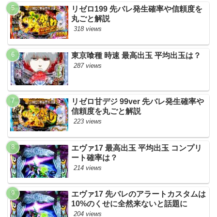
リゼロ199 先バレ発生確率や信頼度を
丸ごと解説
318 views
東京喰種 時速 最高出玉 平均出玉は？
287 views
リゼロ甘デジ 99ver 先バレ発生確率や
信頼度を丸ごと解説
223 views
エヴァ17 最高出玉 平均出玉 コンプリ
ート確率は？
214 views
エヴァ17 先バレのアラートカスタムは
10%のくせに全然来ないと話題に
204 views