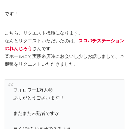
です！
こちら、リクエスト機種になります。
なんとリクエストいただいたのは、
スロパチステーション
のれんじろう
さんです！
某ホールにて実践来店時にお会いし少しお話しまして、本
機種をリクエストいただきました。
フォロワー1万人㊗️
ありがとうございます!!!
まだまだ未熟者ですが
早く1話をお見せできるよう