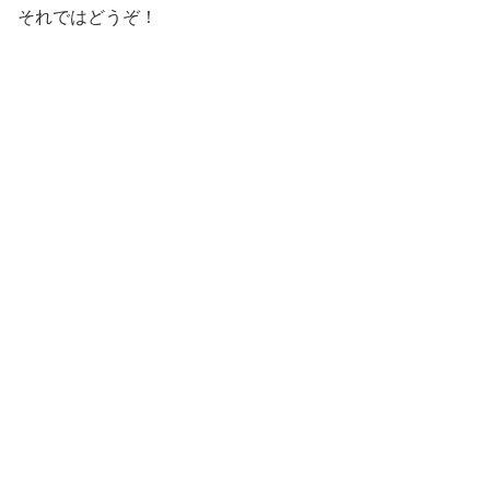
それではどうぞ！