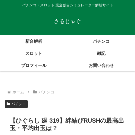
パチンコ・スロット 完全独自シミュレーター解析サイト
さるじゃぐ
新台解析
パチンコ
スロット
雑記
プロフィール
お問い合わせ
ホーム
パチンコ
パチンコ
【ひぐらし 廻 319】絆結びRUSHの最高出
玉・平均出玉は？