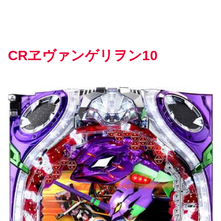
CRヱヴァンゲリヲン10