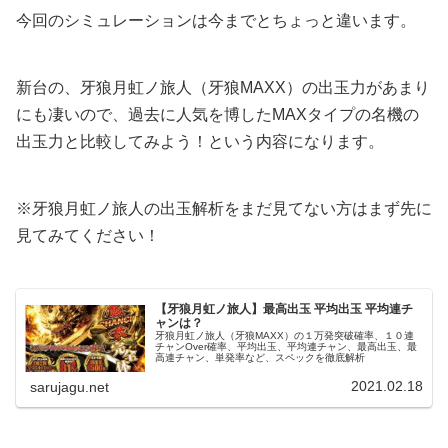
今回のシミュレーションは今までとちょっと違います。
新台の、牙狼月虹ノ旅人（牙狼MAXX）の出玉力があまり
にも凄いので、過去に人気を博したMAXタイプの名機の
出玉力と比較してみよう！という内容になります。
※牙狼月虹ノ旅人の出玉解析をまだ見てない方はまず先に
見てみてください！
【牙狼月虹ノ旅人】最高出玉 平均出玉 平均連チ
ャンは？
牙狼月虹ノ旅人（牙狼MAXX）の１万発突破確率、１０連
チャンOver確率、平均出玉、平均連チャン、最高出玉、最
高連チャン、単発率など、スペックを徹底解析
2021.02.18
sarujagu.net