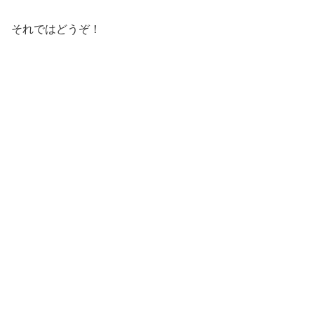
それではどうぞ！