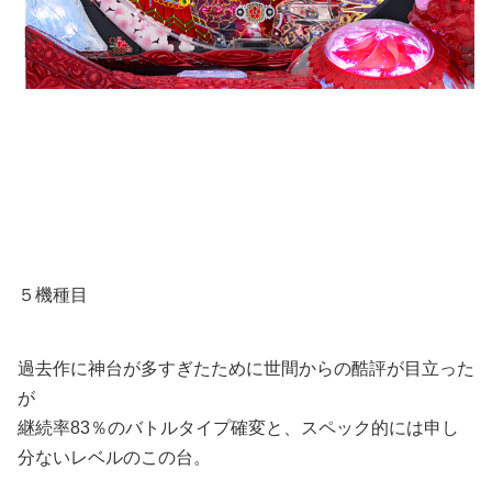
５機種目
過去作に神台が多すぎたために世間からの酷評が目立った
が
継続率83％のバトルタイプ確変と、スペック的には申し
分ないレベルのこの台。