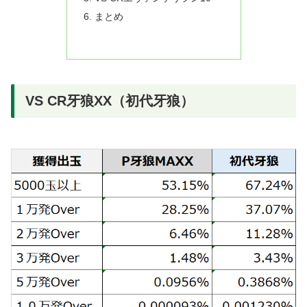
まとめ
VS CR牙狼XX（初代牙狼）