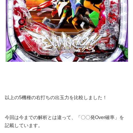
以上の5機種の右打ちの出玉力を比較しました！
今回は今までの解析とは違って、「〇〇発Over確率」を
記載しています。