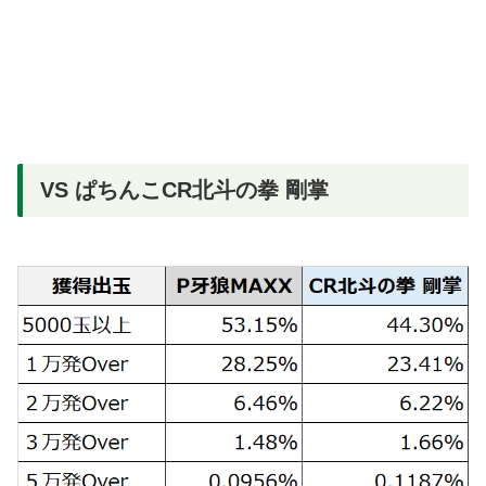
VS ぱちんこCR北斗の拳 剛掌