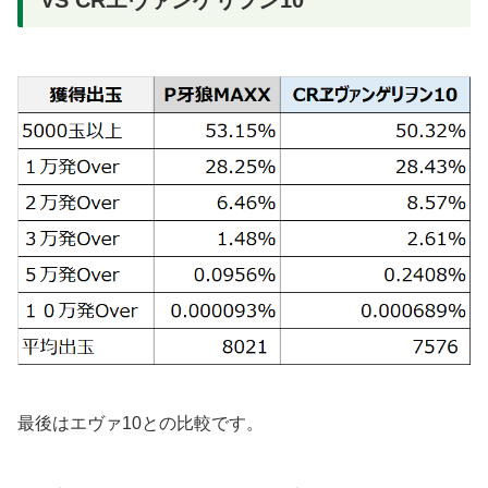
VS CRヱヴァンゲリヲン10
最後はエヴァ10との比較です。