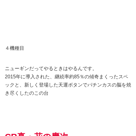
４機種目
ニューギンだってやるときはやるんです。
2015年に導入された、継続率約85％の傾奇まくったスペ
ックと、新しく登場した天運ボタンでパチンカスの脳を焼
き尽くしたのこの台