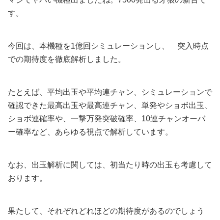
す。
今回は、本機種を1億回シミュレーションし、 突入時点
での期待度を徹底解析しました。
たとえば、平均出玉や平均連チャン、シミュレーションで
確認できた最高出玉や最高連チャン、単発やショボ出玉、
ショボ連確率や、一撃万発突破確率、10連チャンオーバ
ー確率など、あらゆる視点で解析しています。
なお、出玉解析に関しては、初当たり時の出玉も考慮して
おります。
果たして、それぞれどれほどの期待度があるのでしょう