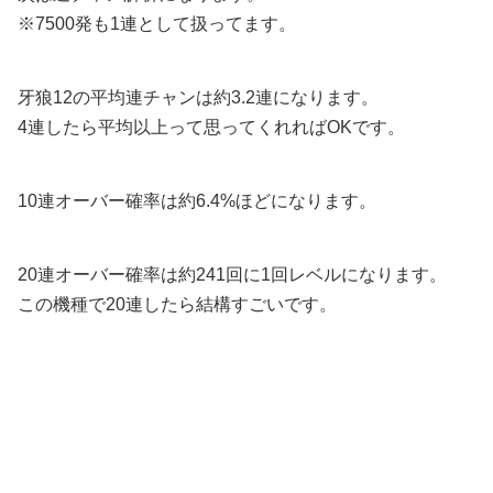
※7500発も1連として扱ってます。
牙狼12の平均連チャンは約3.2連になります。
4連したら平均以上って思ってくれればOKです。
10連オーバー確率は約6.4%ほどになります。
20連オーバー確率は約241回に1回レベルになります。
この機種で20連したら結構すごいです。