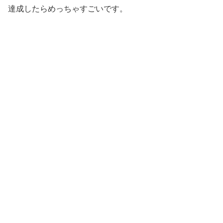
達成したらめっちゃすごいです。