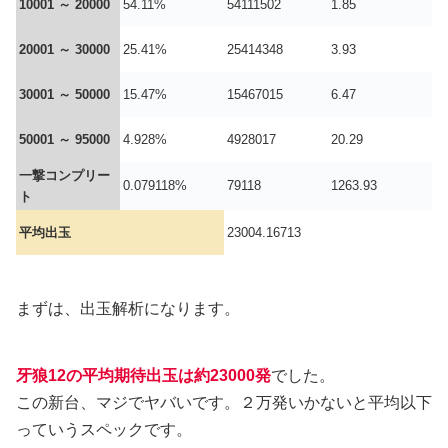
10001 ～ 20000
54.11%
54111502
1.85
20001 ～ 30000
25.41%
25414348
3.93
30001 ～ 50000
15.47%
15467015
6.47
50001 ～ 95000
4.928%
4928017
20.29
一撃コンプリー
0.079118%
79118
1263.93
ト
平均出玉
23004.16713
まずは、出玉解析になります。
牙狼12の平均期待出玉は約23000発
でした。
この新台、マジでヤバいです。２万発いかないと平均以下
っていうスペックです。