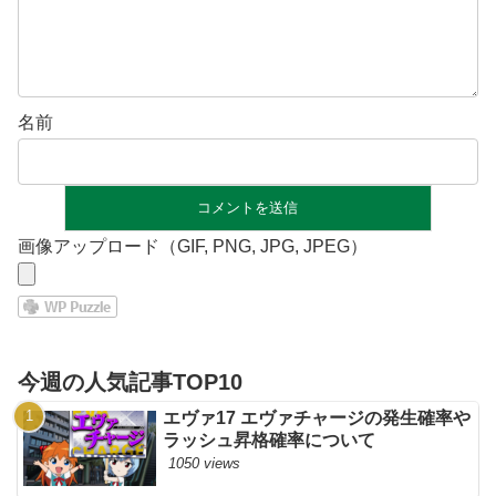
名前
画像アップロード（GIF, PNG, JPG, JPEG）
今週の人気記事TOP10
エヴァ17 エヴァチャージの発生確率や
ラッシュ昇格確率について
1050 views