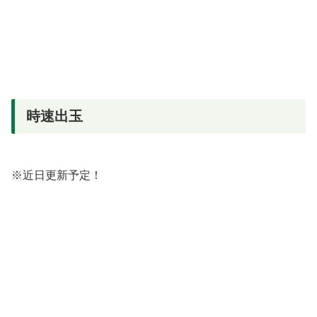
時速出玉
※近日更新予定！