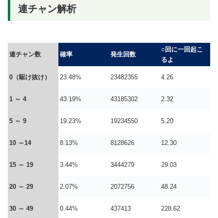
連チャン解析
○回に一回起こ
連チャン数
確率
発生回数
るよ
0（駆け抜け）
23.48%
23482355
4.26
1 ～ 4
43.19%
43185302
2.32
5 ～ 9
19.23%
19234550
5.20
10 ～14
8.13%
8128626
12.30
15 ～ 19
3.44%
3444279
29.03
20 ～ 29
2.07%
2072756
48.24
30 ～ 49
0.44%
437413
228.62