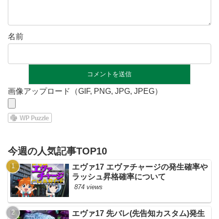
名前
画像アップロード（GIF, PNG, JPG, JPEG）
今週の人気記事TOP10
エヴァ17 エヴァチャージの発生確率や
ラッシュ昇格確率について
874 views
エヴァ17 先バレ(先告知カスタム)発生