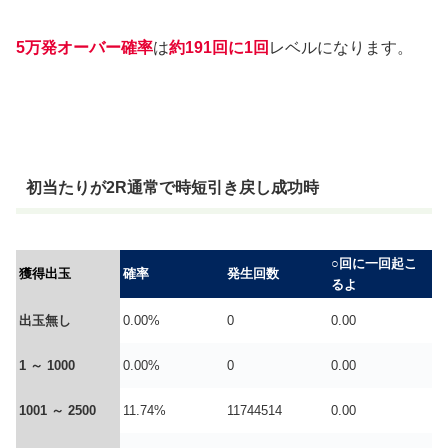
5万発オーバー確率
は
約191回に1回
レベルになります。
初当たりが2R通常で時短引き戻し成功時
○回に一回起こ
獲得出玉
確率
発生回数
るよ
出玉無し
0.00%
0
0.00
1 ～ 1000
0.00%
0
0.00
1001 ～ 2500
11.74%
11744514
0.00