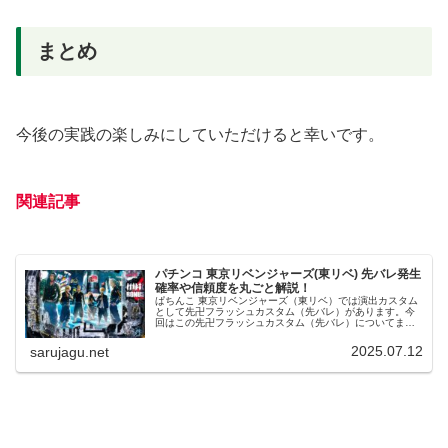
まとめ
今後の実践の楽しみにしていただけると幸いです。
関連記事
パチンコ 東京リベンジャーズ(東リベ) 先バレ発生
確率や信頼度を丸ごと解説！
ぱちんこ 東京リベンジャーズ（東リベ）では演出カスタム
として先卍フラッシュカスタム（先バレ）があります。今
回はこの先卍フラッシュカスタム（先バレ）についてまと
めてみました。 東京リベンジャーズ 先バレ 概要保留入
賞時にけたたましい音が鳴る...
2025.07.12
sarujagu.net