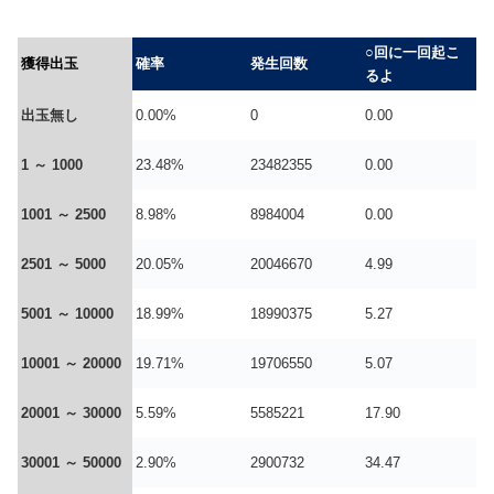
○回に一回起こ
獲得出玉
確率
発生回数
るよ
出玉無し
0.00%
0
0.00
1 ～ 1000
23.48%
23482355
0.00
1001 ～ 2500
8.98%
8984004
0.00
2501 ～ 5000
20.05%
20046670
4.99
5001 ～ 10000
18.99%
18990375
5.27
10001 ～ 20000
19.71%
19706550
5.07
20001 ～ 30000
5.59%
5585221
17.90
30001 ～ 50000
2.90%
2900732
34.47