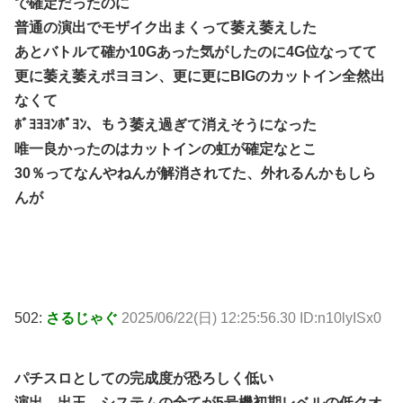
で確定だったのに
普通の演出でモザイク出まくって萎え萎えした
あとバトルて確か10Gあった気がしたのに4G位なってて
更に萎え萎えポヨヨン、更に更にBIGのカットイン全然出
なくて
ﾎﾞﾖﾖﾖﾝﾎﾟﾖﾝ、もう萎え過ぎて消えそうになった
唯一良かったのはカットインの虹が確定なとこ
30％ってなんやねんが解消されてた、外れるんかもしら
んが
502:
さるじゃぐ
2025/06/22(日) 12:25:56.30 ID:n10lyISx0
パチスロとしての完成度が恐ろしく低い
演出、出玉、システムの全てが5号機初期レベルの低クオ