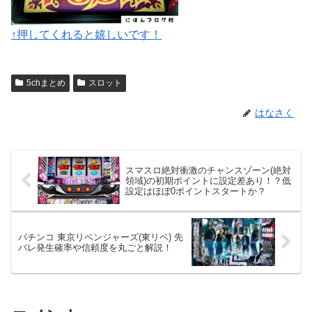
↑押してくれると嬉しいです！
5chまとめ
スロット
はなさく
スマスロ絶対衝激のチャンスゾーン(絶対
領域)の初期ポイントに設定差あり！？低
設定はほぼ0ポイントスタートか？
パチンコ 東京リベンジャーズ(東リベ) 先
バレ発生確率や信頼度を丸ごと解説！