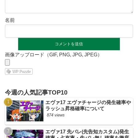
名前
画像アップロード（GIF, PNG, JPG, JPEG）
今週の人気記事TOP10
エヴァ17 エヴァチャージの発生確率や
ラッシュ昇格確率について
874 views
エヴァ17 先バレ(先告知カスタム)発生
確率・占有率・先バレ無し確率を徹底