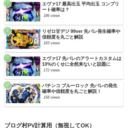
エヴァ17 最高出玉 平均出玉 コンプリ
ート確率は？
186 views
リゼロ甘デジ 99ver 先バレ発生確率や
信頼度を丸ごと解説
183 views
エヴァ17 先バレのアラートカスタムは
10%のくせに全然来ないと話題に
172 views
パチンコ ブルーロック 先バレの発生
確率や信頼度を丸ごと解説！
158 views
ブログ村PV計算用（無視してOK）