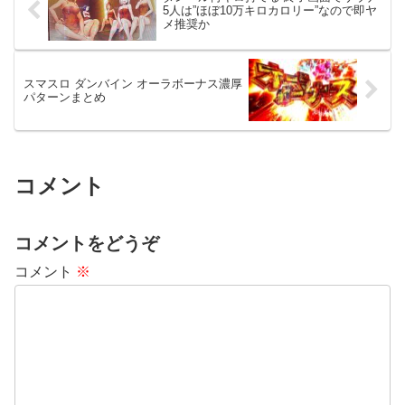
5人は”ほぼ10万キロカロリー”なので即ヤ
メ推奨か
スマスロ ダンバイン オーラボーナス濃厚
パターンまとめ
コメント
コメントをどうぞ
コメント
※