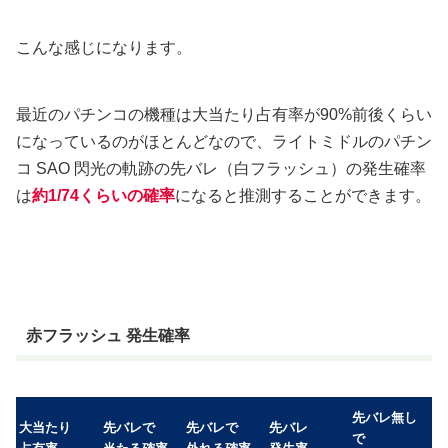
こんな感じになります。
最近のパチンコの機種は大当たり占有率が90%前後くらい
になっているのがほとんどなので、ライトミドルのパチン
コ SAO 閃光の軌跡の先バレ（白フラッシュ）の発生確率
は
約1/74くらいの確率
になると推測することができます。
赤フラッシュ 発生確率
先バレ無し
大当たり
先バレで
先バレで
先バレ
で