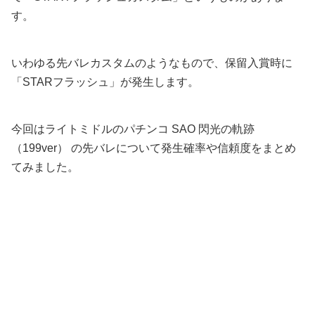
す。
いわゆる先バレカスタムのようなもので、保留入賞時に
「STARフラッシュ」が発生します。
今回はライトミドルのパチンコ SAO 閃光の軌跡
（199ver） の先バレについて発生確率や信頼度をまとめ
てみました。