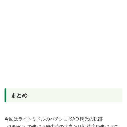
まとめ
今回はライトミドルのパチンコ SAO 閃光の軌跡
（199ver）の先バレ発生時の大当たり期待度や先バレの