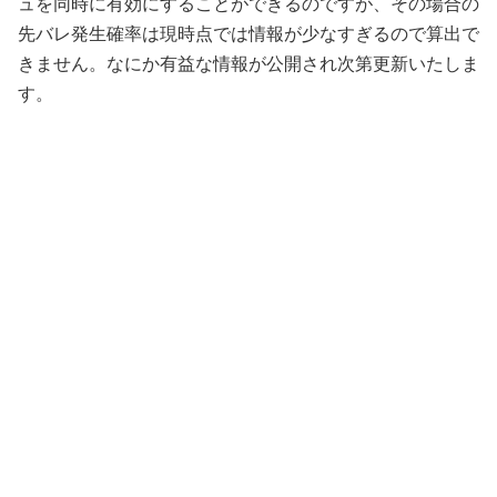
ュを同時に有効にすることができるのですが、その場合の
先バレ発生確率は現時点では情報が少なすぎるので算出で
きません。なにか有益な情報が公開され次第更新いたしま
す。