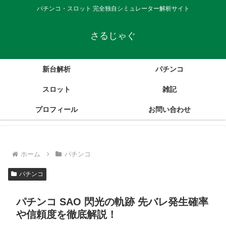
パチンコ・スロット 完全独自シミュレーター解析サイト
さるじゃぐ
新台解析
パチンコ
スロット
雑記
プロフィール
お問い合わせ
ホーム
パチンコ
パチンコ
パチンコ SAO 閃光の軌跡 先バレ発生確率
や信頼度を徹底解説！