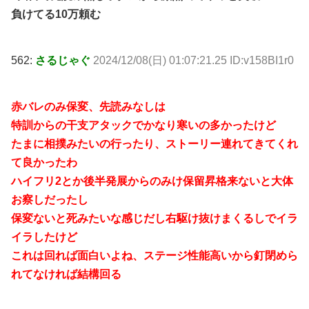
負けてる10万頼む
562:
さるじゃぐ
2024/12/08(日) 01:07:21.25 ID:v158BI1r0
赤バレのみ保変、先読みなしは
特訓からの干支アタックでかなり寒いの多かったけど
たまに相撲みたいの行ったり、ストーリー連れてきてくれ
て良かったわ
ハイフリ2とか後半発展からのみけ保留昇格来ないと大体
お察しだったし
保変ないと死みたいな感じだし右駆け抜けまくるしでイラ
イラしたけど
これは回れば面白いよね、ステージ性能高いから釘閉めら
れてなければ結構回る