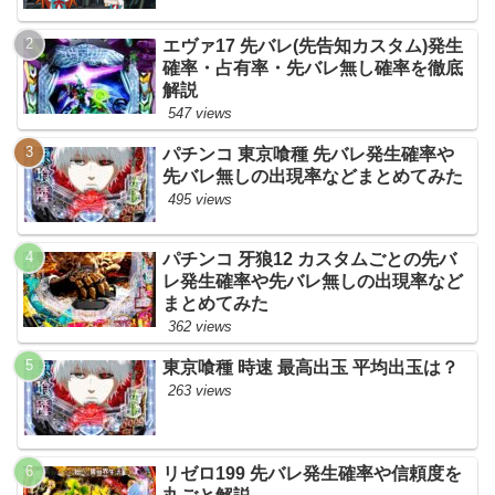
エヴァ17 先バレ(先告知カスタム)発生
確率・占有率・先バレ無し確率を徹底
解説
547 views
パチンコ 東京喰種 先バレ発生確率や
先バレ無しの出現率などまとめてみた
495 views
パチンコ 牙狼12 カスタムごとの先バ
レ発生確率や先バレ無しの出現率など
まとめてみた
362 views
東京喰種 時速 最高出玉 平均出玉は？
263 views
リゼロ199 先バレ発生確率や信頼度を