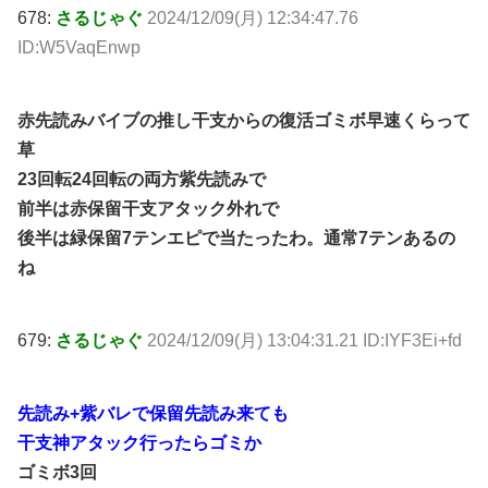
678:
さるじゃぐ
2024/12/09(月) 12:34:47.76
ID:W5VaqEnwp
赤先読みバイブの推し干支からの復活ゴミボ早速くらって
草
23回転24回転の両方紫先読みで
前半は赤保留干支アタック外れで
後半は緑保留7テンエピで当たったわ。通常7テンあるの
ね
679:
さるじゃぐ
2024/12/09(月) 13:04:31.21 ID:IYF3Ei+fd
先読み+紫バレで保留先読み来ても
干支神アタック行ったらゴミか
ゴミボ3回