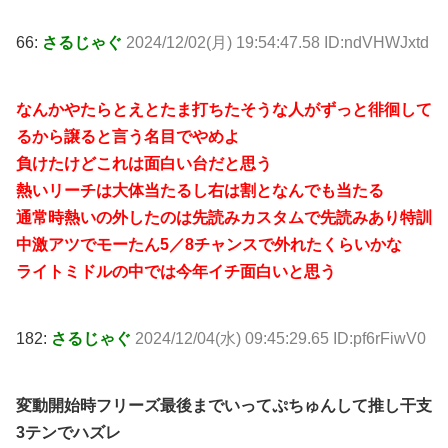
66:
さるじゃぐ
2024/12/02(月) 19:54:47.58 ID:ndVHWJxtd
なんかやたらとえとたま打ちたそうな人がずっと徘徊して
るから譲ると言う名目でやめよ
負けたけどこれは面白い台だと思う
熱いリーチは大体当たるし右は割となんでも当たる
通常時熱いの外したのは先読みカスタムで先読みあり特訓
中激アツでモーたん5／8チャンスで外れたくらいかな
ライトミドルの中では今年イチ面白いと思う
182:
さるじゃぐ
2024/12/04(水) 09:45:29.65 ID:pf6rFiwV0
変動開始時フリーズ最後までいってぷちゅんして推し干支
3テンでハズレ