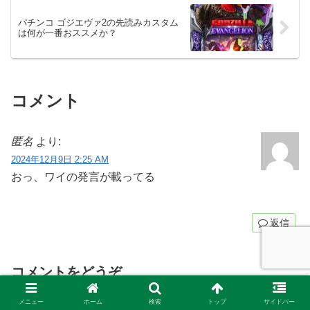
パチンコ ゴジエヴァ2の先読みカスタム
は何が一番おススメか？
コメント
匿名
より:
2024年12月9日 2:25 AM
おっ、ワイの発言が載ってる
返信
コメントをどうぞ
コメント
※
メニュー
ホーム
検索
トップ
サイドバー