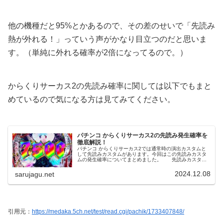
他の機種だと95%とかあるので、その差のせいで「先読み
熱が外れる！」っていう声がかなり目立つのだと思いま
す。（単純に外れる確率が2倍になってるので。）
からくりサーカス2の先読み確率に関しては以下でもまと
めているので気になる方は見てみてください。
パチンコ からくりサーカス2の先読み発生確率を
徹底解説！
パチンコ からくりサーカス2では通常時の演出カスタムと
して先読みカスタムがあります。今回はこの先読みカスタ
ムの発生確率についてまとめました。 先読みカスタム
とは？先読みが発生した時の大当たり期待度を変えること
ができるカスタムです。詳細は以...
2024.12.08
sarujagu.net
引用元：
https://medaka.5ch.net/test/read.cgi/pachik/1733407848/