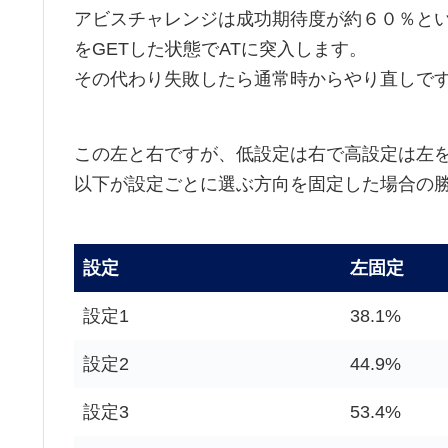
アビスチャレンジは成功期待度が約６０％と
をGETした状態でATに突入します。
その代わり失敗したら通常時からやり直しで
この左と右ですが、低設定は右で高設定は左
以下が設定ごとに選ぶ方向を固定した場合の
設定
左固定
設定1
38.1%
設定2
44.9%
設定3
53.4%