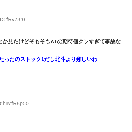
:D6fRv23r0
とか見たけどそもそもATの期待値クソすぎて事故な
したったのストック1だし北斗より難しいわ
D:hIMfR8p50