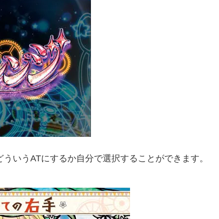
どういうATにするか自分で選択することができます。