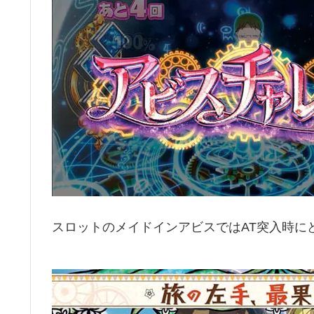
スロットのメイドインアビスではAT突入時に