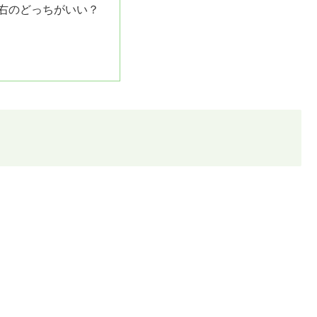
と右のどっちがいい？