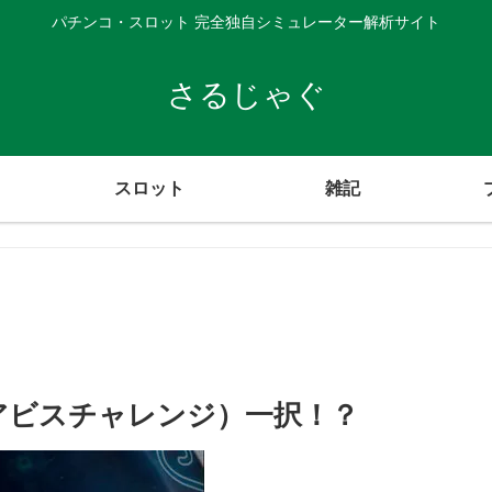
パチンコ・スロット 完全独自シミュレーター解析サイト
さるじゃぐ
スロット
雑記
アビスチャレンジ）一択！？