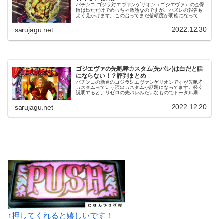
パチンコ ゴジラ対エヴァンゲリオン（ゴジエヴァ）の金保
留は出ただけでめっちゃ激熱なのですが、ハズレの報告も
よく見かけます。この台ってまだ信頼度が明確になってな
いので金保留が何パーセントで当たるのか分からない状態
なんですよね。てことで今回はネ...
2022.12.30
sarujagu.net
ゴジエヴァの先咆哮カスタム(先バレ)は白だと話
にならない！？評判まとめ
パチンコの新台のゴジラ対エヴァンゲリオンですが先咆哮
カスタムっていう演出カスタムが話題になってます。軽く
説明すると、リゼロの先バレみたいなものでトータル期待
度が４０％とのこと。ただし、先咆哮カスタムには赤と白
の二つが存在し、期待度が全然違う...
2022.12.20
sarujagu.net
↑押してくれると嬉しいです！