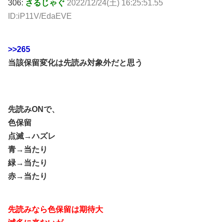
306:
さるじゃぐ
2022/12/24(土) 16:25:51.55
ID:iP11V/EdaEVE
>>265
当該保留変化は先読み対象外だと思う
先読みONで、
色保留
点滅→ハズレ
青→当たり
緑→当たり
赤→当たり
先読みなら色保留は期待大