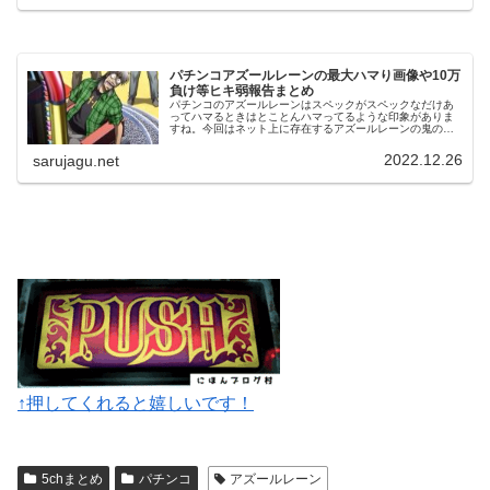
パチンコアズールレーンの最大ハマり画像や10万
負け等ヒキ弱報告まとめ
パチンコのアズールレーンはスペックがスペックなだけあ
ってハマるときはとことんハマってるような印象がありま
すね。今回はネット上に存在するアズールレーンの鬼のよ
うにハマっている画像や死ぬほど負けた方の報告などをま
とめてみました。もしアズールレー...
2022.12.26
sarujagu.net
↑押してくれると嬉しいです！
5chまとめ
パチンコ
アズールレーン