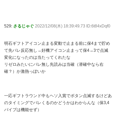
529:
さるじゃぐ
2022/12/08(木) 18:39:49.73 ID:6t84xDqf0
明石ギフトアイコン止まる変動で止まる前に保4まで貯め
て先バレ反応無し→好機アイコン止まって保4→3で点滅
変化になったのは当たってくれたな
リゼロみたいにバレ無し先読みは当確（潜確中なら右
確？）か激熱っぽいか
一応ギフトラウンド中もヘソ入賞でボタン点滅するけどあ
のタイミングでバレくるのかどうかはわからんな（保3,4
バイブは機能せず）