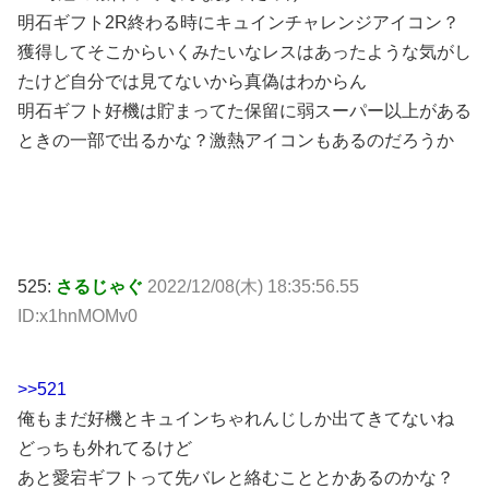
明石ギフト2R終わる時にキュインチャレンジアイコン？
獲得してそこからいくみたいなレスはあったような気がし
たけど自分では見てないから真偽はわからん
明石ギフト好機は貯まってた保留に弱スーパー以上がある
ときの一部で出るかな？激熱アイコンもあるのだろうか
525:
さるじゃぐ
2022/12/08(木) 18:35:56.55
ID:x1hnMOMv0
>>521
俺もまだ好機とキュインちゃれんじしか出てきてないね
どっちも外れてるけど
あと愛宕ギフトって先バレと絡むこととかあるのかな？