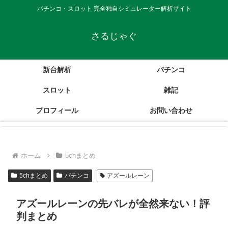
パチンコ・スロット 完全独自シミュレーター解析サイト
さるじゃぐ
新台解析
パチンコ
スロット
雑記
プロフィール
お問い合わせ
ホーム
5chまとめ
5chまとめ
パチンコ
アズールレーン
アズールレーンの先バレが全然来ない！評
判まとめ