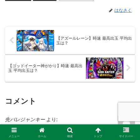
はなさく
【アズールレーン】時速 最高出玉 平均出
玉は？
【ゴッドイーター神がかり】時速 最高出
玉 平均出玉は？
コメント
先バレジャンキー
より:
2023年1月21日 5:55 AM
先バレ、800回転ちょいで9回
メニュー
ホーム
検索
トップ
サイドバー