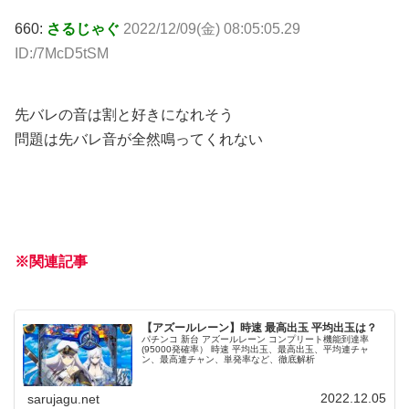
660:
さるじゃぐ
2022/12/09(金) 08:05:05.29
ID:/7McD5tSM
先バレの音は割と好きになれそう
問題は先バレ音が全然鳴ってくれない
※関連記事
【アズールレーン】時速 最高出玉 平均出玉は？
パチンコ 新台 アズールレーン コンプリート機能到達率
(95000発確率） 時速 平均出玉、最高出玉、平均連チャ
ン、最高連チャン、単発率など、徹底解析
2022.12.05
sarujagu.net